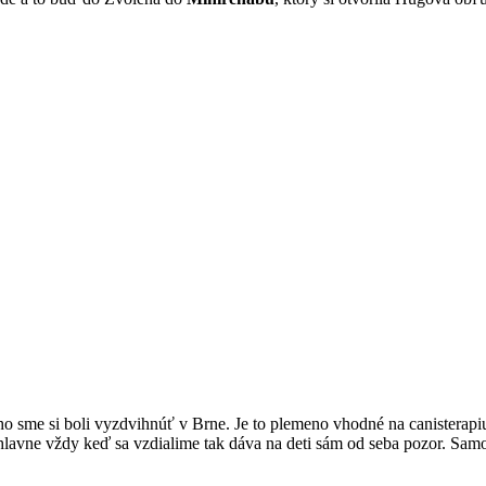
ého sme si boli vyzdvihnúť v Brne. Je to plemeno vhodné na canisterap
avne vždy keď sa vzdialime tak dáva na deti sám od seba pozor. Samozr