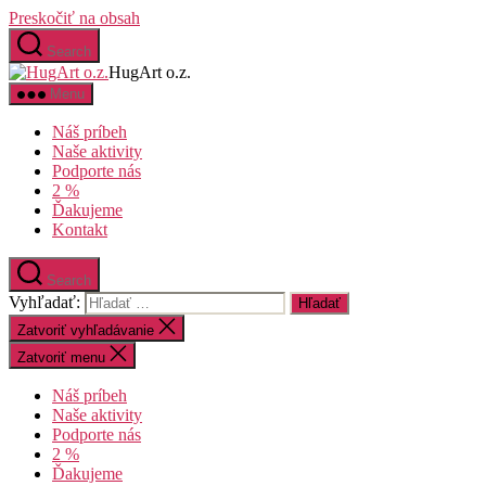
Preskočiť na obsah
Search
HugArt o.z.
Menu
Náš príbeh
Naše aktivity
Podporte nás
2 %
Ďakujeme
Kontakt
Search
Vyhľadať:
Zatvoriť vyhľadávanie
Zatvoriť menu
Náš príbeh
Naše aktivity
Podporte nás
2 %
Ďakujeme