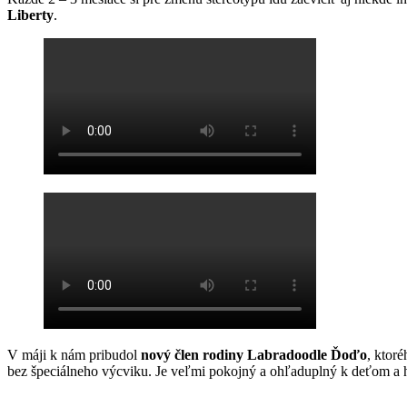
Liberty
.
V máji k nám pribudol
nový člen rodiny Labradoodle Ďoďo
, ktor
bez špeciálneho výcviku. Je veľmi pokojný a ohľaduplný k deťom a hl