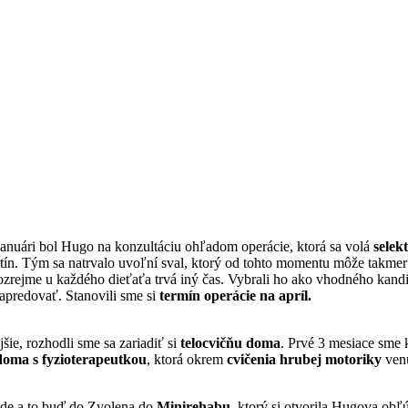
anuári bol Hugo na konzultáciu ohľadom operácie, ktorá sa volá
selek
čatín. Tým sa natrvalo uvoľní sval, ktorý od tohto momentu môže takme
ozrejme u každého dieťaťa trvá iný čas. Vybrali ho ako vhodného kandi
napredovať. Stanovili sme si
termín operácie na apríl.
ie, rozhodli sme sa zariadiť si
telocvičňu doma
. Prvé 3 mesiace sme k
doma s fyzioterapeutkou
, ktorá okrem
cvičenia hrubej motoriky
venu
inde a to buď do Zvolena do
Minirehabu
, ktorý si otvorila Hugova obľ