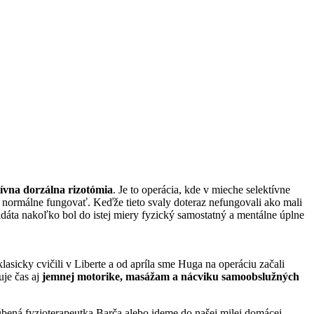
tívna dorzálna rizotómia
. Je to operácia, kde v mieche selektívne
r normálne fungovať. Keďže tieto svaly doteraz nefungovali ako mali
dáta nakoľko bol do istej miery fyzický samostatný a mentálne úplne
lasicky cvičili v Liberte a od apríla sme Huga na operáciu začali
je čas aj
jemnej motorike, masážam a nácviku samoobslužných
úbená fyzioterapeutka Barča alebo ideme do našej milej domácej