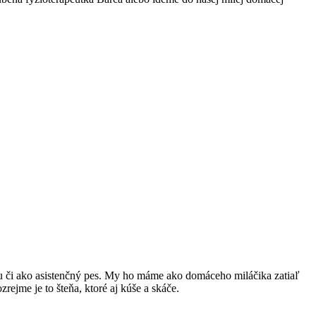
iu či ako asistenčný pes. My ho máme ako domáceho miláčika zatiaľ
ejme je to šteňa, ktoré aj kúše a skáče.