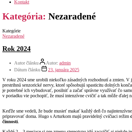
Kontakt
Kategória:
Nezaradené
Kategórie
Nezaradené
Rok 2024
Autor článku
Autor:
admin
Dátum článku
23. januára 2025
V roku 2024 sme urobili niekoľko zásadných rozhodnutí a zmien. V j
prestrihnú senzorické nervy, ktoré spôsobujú spasticitu dolných kon
je potrebné ich vybudovať, posilniť a začať správne využívať čo sam
v poriadku vie pochopiť, že musí intenzívne cvičiť a tak môže ďalej 
Keďže sme vedeli, že bude musieť makať každý deň čo najintenzívnejš
pripravovať doma. Hugo s Arturkom majú pravidelný cvičiaci režim
činností
.
Každé 2 – 3 mesiace si pre zmenu stereotypu idú zacvičiť aj niekde 