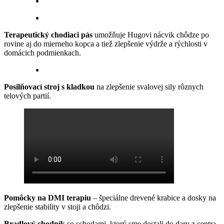
Terapeutický chodiaci pás
umožňuje Hugovi nácvik chôdze po
rovine aj do mierneho kopca a tiež zlepšenie výdrže a rýchlosti v
domácich podmienkach.
Posilňovací stroj s kladkou
na zlepšenie svalovej sily rôznych
telových partií.
Pomôcky na DMI terapiu
– špeciálne drevené krabice a dosky na
zlepšenie stability v stoji a chôdzi.
Bradlový chodník
so schodami, ktorý sme dostali do daru z centra