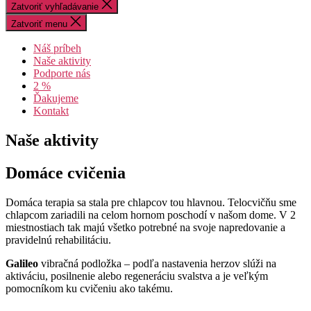
Zatvoriť vyhľadávanie
Zatvoriť menu
Náš príbeh
Naše aktivity
Podporte nás
2 %
Ďakujeme
Kontakt
Naše aktivity
Domáce cvičenia
Domáca terapia sa stala pre chlapcov tou hlavnou. Telocvičňu sme
chlapcom zariadili na celom hornom poschodí v našom dome. V 2
miestnostiach tak majú všetko potrebné na svoje napredovanie a
pravidelnú rehabilitáciu.
Galileo
vibračná podložka – podľa nastavenia herzov slúži na
aktiváciu, posilnenie alebo regeneráciu svalstva a je veľkým
pomocníkom ku cvičeniu ako takému.