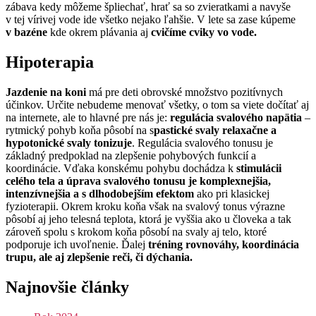
zábava kedy môžeme špliechať, hrať sa so zvieratkami a navyše
v tej vírivej vode ide všetko nejako ľahšie. V lete sa zase kúpeme
v bazéne
kde okrem plávania aj
cvičíme cviky vo vode.
Hipoterapia
Jazdenie na koni
má pre deti obrovské množstvo pozitívnych
účinkov. Určite nebudeme menovať všetky, o tom sa viete dočítať aj
na internete, ale to hlavné pre nás je:
regulácia svalového napätia
–
rytmický pohyb koňa pôsobí na s
pastické svaly relaxačne a
hypotonické svaly tonizuje
. Regulácia svalového tonusu je
základný predpoklad na zlepšenie pohybových funkcií a
koordinácie. Vďaka konskému pohybu dochádza k
stimulácii
celého tela a úprava svalového tonusu je komplexnejšia,
intenzívnejšia a s dlhodobejším efektom
ako pri klasickej
fyzioterapii. Okrem kroku koňa však na svalový tonus výrazne
pôsobí aj jeho telesná teplota, ktorá je vyššia ako u človeka a tak
zároveň spolu s krokom koňa pôsobí na svaly aj telo, ktoré
podporuje ich uvoľnenie. Ďalej
tréning rovnováhy, koordinácia
trupu, ale aj zlepšenie reči, či dýchania.
Najnovšie články