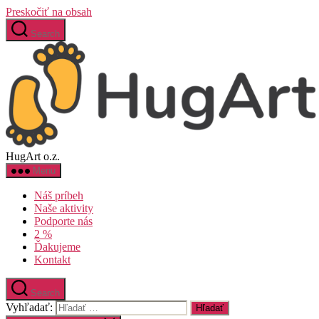
Preskočiť na obsah
Search
HugArt o.z.
Menu
Náš príbeh
Naše aktivity
Podporte nás
2 %
Ďakujeme
Kontakt
Search
Vyhľadať: