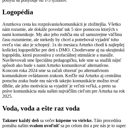
pobytu sa pohybuje od 1-3 týždňov.
Logopédia
Arutrkova cesta ku rozprávaniu/komunikácii je zložitejšia. Všetko
nám rozumie, ale dokáže povedať tak 5 slov pomocou ktorých s
nami komunikuje. My ako jeho rodičia mu už samozrejme väčšinu
času rozumieme, ale niekedy by chcel a potreboval vyjadriť toho
oveľa viac ako je schopný. 1x do mesiaca Arturko chodí k najlepšej
košickej logopedičke pre deti s DMO. Chodievame aj na ukrajinskú
logopédiu, ktorá pozostáva z orofaciálnej stimulácie a masáže.
Navštevovali sme špeciálnu pedagogičku, kde sme sa snažili nájsť
spôsob ako bude s nami Arturko komunikovať alternatívne.
Koncom roka 2024 sme sa začali obzerať po alternatívnom
komunikátore ovládanom zrakom. Keďže má Arturko aj centrálnu
poruchu zraku bude mu nácvik takejto komunikácie možno trvať
dlhšie, ale jeho motivácia sa vyjadriť je veľmi veľká, a preto sa
práve komunikácia stala našim najväčším cieľom pre Arturka na rok
2025.
Voda, voda a ešte raz voda
Takmer každý deň
sa večer
kúpeme vo vírivke.
Táto procedúra
pomáha našim
svalom uvoľniť
sa po celom dni a pre nás je to super