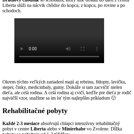
Liberta slúži na nácvik chôdze do kopca, z kopca, po rovine a po
schodoch.
Okrem týchto veľkých zariadení majú aj rebrinu, fitlopty, lavičku,
steper, činky, medicinbaly, gumy. Dokáže si tam zacvičiť nielen
dieťa, ale celá rodina. A celá rodina aj cvičí, keďže pre dieťa je rodič
najväčší vzor, snažíme sa im ísť tým najlepším príkladom 🙂
Rehabilitačné pobyty
Každé 2-3 mesiace
absolvujú chlapci intenzívny rehabilitačný
pobyt v centre
Liberta
alebo v
Minirehabe
vo Zvolene. Dĺžka